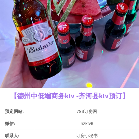
【德州中低端商务ktv -齐河县ktv预订】
预定网站:
798订房网
微信:
hzktv6
联系人:
订房小秘书